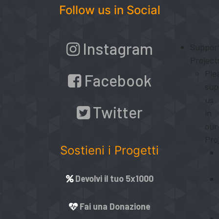
Follow us in Social
Instagram
Suppor
Project
Ple
Facebook
sup
us
Twitter
in
our
Pro
Sostieni i Progetti
Devolvi il tuo 5x1000
Fai una Donazione