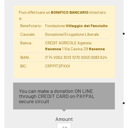
Puoi effettuare un
BONIFICO BANCARIO
intestato
a:
Beneficiario:
Fondazione
Villaggio del Fanciullo
Causale:
Donazione/Erogazione Liberale
Banca:
CREDIT AGRICOLE Agenzia:
Ravenna
1 Via Cavina 29
Ravenna
IBAN:
IT74 V062 3013 1070 0003 0083 624
BIC:
CRPPIT2PXXX
You can make a donation ON LINE
through CREDIT CARD on PAYPAL
secure circuit
Amount