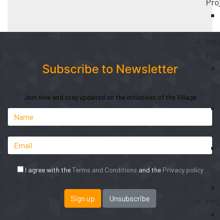
Pro
Int
Pro
Subscribe to Newsletter
Join now and stay updated on the initiatives of the Village
I agree with the
Terms and Conditions
and the
Privacy policy
Pro