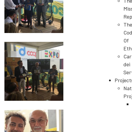
Th
Mis
Rep
Th
Cod
Of
Eth
Car
dei
Ser
Project
Nat
Pro