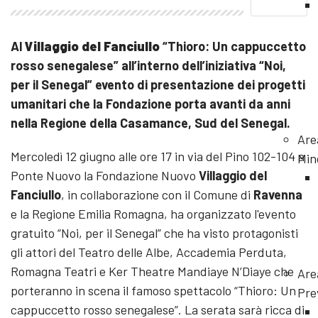
Al
Villaggio del Fanciullo
“Thioro: Un cappuccetto
rosso senegalese” all’interno dell’iniziativa “Noi,
per il Senegal” evento di presentazione dei progetti
umanitari che la Fondazione porta avanti da anni
nella Regione della Casamance, Sud del Senegal.
Are
Mercoledì 12 giugno alle ore 17 in via del Pino 102-104 a
Min
Ponte Nuovo la Fondazione Nuovo
Villaggio del
Fanciullo
, in collaborazione con il Comune di
Ravenna
e la Regione Emilia Romagna, ha organizzato l'evento
gratuito “Noi, per il Senegal” che ha visto protagonisti
gli attori del Teatro delle Albe, Accademia Perduta,
Romagna Teatri e Ker Theatre Mandiaye N’Diaye che
Are
porteranno in scena il famoso spettacolo “Thioro: Un
Pre
cappuccetto rosso senegalese”. La serata sarà ricca di