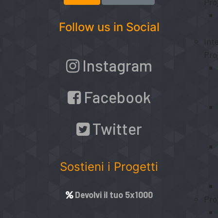
Pro
Follow us in Social
Int
Pro
Instagram
Facebook
Twitter
Sostieni i Progetti
Devolvi il tuo 5x1000
Pro