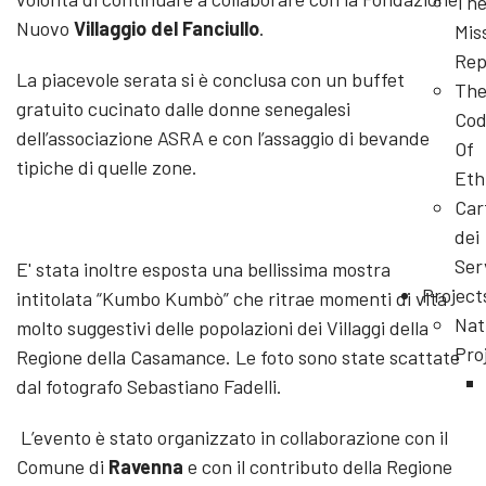
Th
Nuovo
Villaggio del Fanciullo
.
Mis
Rep
La piacevole serata si è conclusa con un buffet
Th
gratuito cucinato dalle donne senegalesi
Cod
dell’associazione ASRA e con l’assaggio di bevande
Of
tipiche di quelle zone.
Eth
Car
dei
Ser
E' stata inoltre esposta una bellissima mostra
Project
intitolata “Kumbo Kumbò” che ritrae momenti di vita
Nat
molto suggestivi delle popolazioni dei Villaggi della
Pro
Regione della Casamance. Le foto sono state scattate
dal fotografo Sebastiano Fadelli.
L’evento è stato organizzato in collaborazione con il
Comune di
Ravenna
e con il contributo della Regione