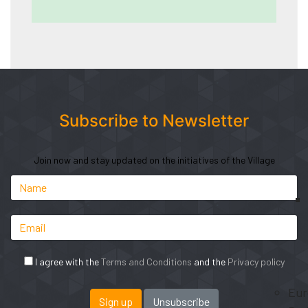
Subscribe to Newsletter
Join now and stay updated on the initiatives of the Village
I agree with the
Terms and Conditions
and the
Privacy policy
Eur