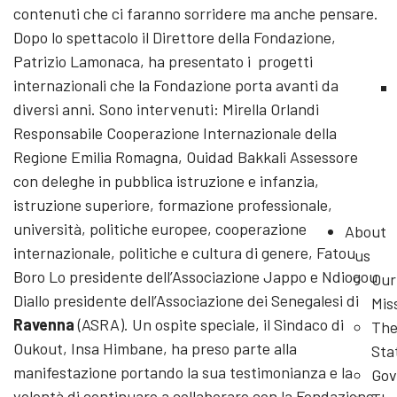
contenuti che ci faranno sorridere ma anche pensare.
Dopo lo spettacolo il Direttore della Fondazione,
Patrizio Lamonaca, ha presentato i progetti
internazionali che la Fondazione porta avanti da
diversi anni. Sono intervenuti: Mirella Orlandi
Responsabile Cooperazione Internazionale della
Regione Emilia Romagna, Ouidad Bakkali Assessore
con deleghe in pubblica istruzione e infanzia,
istruzione superiore, formazione professionale,
università, politiche europee, cooperazione
About
internazionale, politiche e cultura di genere, Fatou
us
Boro Lo presidente dell’Associazione Jappo e Ndiogou
Our
Diallo presidente dell’Associazione dei Senegalesi di
Mis
Ravenna
(ASRA). Un ospite speciale, il Sindaco di
Th
Oukout, Insa Himbane, ha preso parte alla
Sta
manifestazione portando la sua testimonianza e la
Gov
volontà di continuare a collaborare con la Fondazione