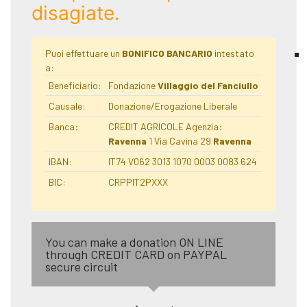
disagiate.
Puoi effettuare un
BONIFICO BANCARIO
intestato
a:
Beneficiario:
Fondazione
Villaggio del Fanciullo
Causale:
Donazione/Erogazione Liberale
Banca:
CREDIT AGRICOLE Agenzia:
Ravenna
1 Via Cavina 29
Ravenna
IBAN:
IT74 V062 3013 1070 0003 0083 624
BIC:
CRPPIT2PXXX
You can make a donation ON LINE
through CREDIT CARD on PAYPAL
secure circuit