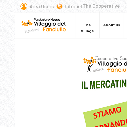
The Cooperative
Area Users
Intranet
The
About us
Village