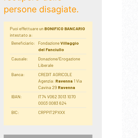
persone disagiate.
Puoi effettuare un
BONIFICO BANCARIO
intestato a:
Beneficiario:
Fondazione
Villaggio
del Fanciullo
Causale:
Donazione/Erogazione
Liberale
Banca:
CREDIT AGRICOLE
Agenzia:
Ravenna
1 Via
Cavina 29
Ravenna
IBAN:
IT74 V062 3013 1070
0003 0083 624
BIC:
CRPPIT2PXXX