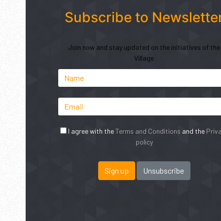
Subscribe to Newslette
Join now and stay updated on the initiatives of the
Village
I agree with the
Terms and Conditions
and the
Priv
policy