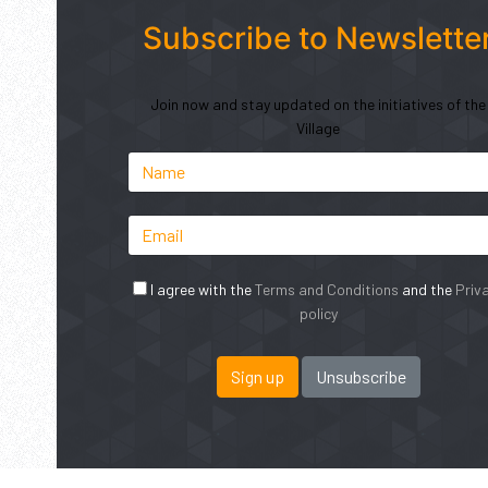
Subscribe to Newslette
Join now and stay updated on the initiatives of the
Village
I agree with the
Terms and Conditions
and the
Priv
policy