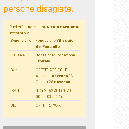
persone disagiate.
Puoi effettuare un
BONIFICO BANCARIO
intestato a:
Beneficiario:
Fondazione
Villaggio
del Fanciullo
Causale:
Donazione/Erogazione
Liberale
Banca:
CREDIT AGRICOLE
Agenzia:
Ravenna
1 Via
Cavina 29
Ravenna
IBAN:
IT74 V062 3013 1070
0003 0083 624
BIC:
CRPPIT2PXXX