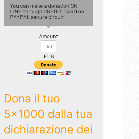
You can make a donation ON
LINE through CREDIT CARD on
PAYPAL secure circuit
Amount
EUR
Dona il tuo
5x1000 dalla tua
dichiarazione dei