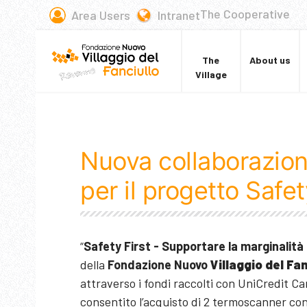
The Cooperative
Area Users
Intranet
The
About us
Village
Nuova collaborazion
per il progetto Safet
“
Safety First - Supportare la marginalità e
della
Fondazione Nuovo
Villaggio del Fan
attraverso i fondi raccolti con UniCredit Car
consentito l’acquisto di 2 termoscanner con