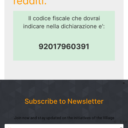
redditi.
Il codice fiscale che dovrai
indicare nella dichiarazione e':
92017960391
Subscribe to Newsletter
Join now and stay updated on the initiatives of the Village
Eur