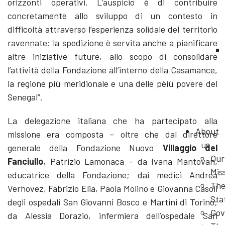
orizzonti operativi. L’auspicio è di contribuire
concretamente allo sviluppo di un contesto in
difficoltà attraverso l’esperienza solidale del territorio
ravennate: la spedizione è servita anche a pianificare
altre iniziative future, allo scopo di consolidare
l’attività della Fondazione all’interno della Casamance,
la regione più meridionale e una delle pèiù povere del
Senegal”.
La delegazione italiana che ha partecipato alla
About
missione era composta – oltre che dal direttore
us
generale della Fondazione Nuovo
Villaggio del
Our
Fanciullo
, Patrizio Lamonaca – da Ivana Mantovan,
Mis
educatrice della Fondazione; dai medici Andrea
Th
Verhovez, Fabrizio Elia, Paola Molino e Giovanna Casoli
Sta
degli ospedali San Giovanni Bosco e Martini di Torino;
Gov
da Alessia Dorazio, infermiera dell’ospedale San