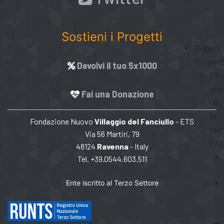
Sostieni i Progetti
Suppor
Project
Devolvi il tuo 5x1000
Ple
sup
Fai una Donazione
us
in
Fondazione Nuovo
Villaggio del Fanciullo
- ETS
our
Via 56 Martiri, 79
Pro
48124
Ravenna
- Italy
Tel. +39.0544.603.511
Ente iscritto al Terzo Settore