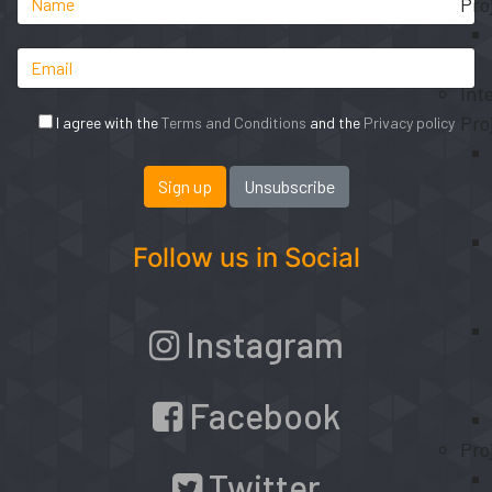
Pro
Int
Pro
I agree with the
Terms and Conditions
and the
Privacy policy
Follow us in Social
Instagram
Facebook
Pro
Twitter