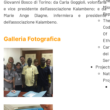
Th
Giovanni Bosco di Torino; da Carla Goggioli, volontaria
Mis
e vice presidente dell’associazione Kalambeno; e da
Rep
Marie Ange Diagne, infermiera e presidente
Th
dell’associazione Kalambeno.
Cod
Of
Galleria Fotografica
Eth
Car
dei
Ser
Project
Nat
Pro