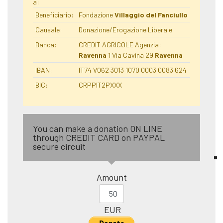
a:
Beneficiario:
Fondazione
Villaggio del Fanciullo
Causale:
Donazione/Erogazione Liberale
Banca:
CREDIT AGRICOLE Agenzia:
Ravenna
1 Via Cavina 29
Ravenna
IBAN:
IT74 V062 3013 1070 0003 0083 624
BIC:
CRPPIT2PXXX
You can make a donation ON LINE
through CREDIT CARD on PAYPAL
secure circuit
Amount
EUR