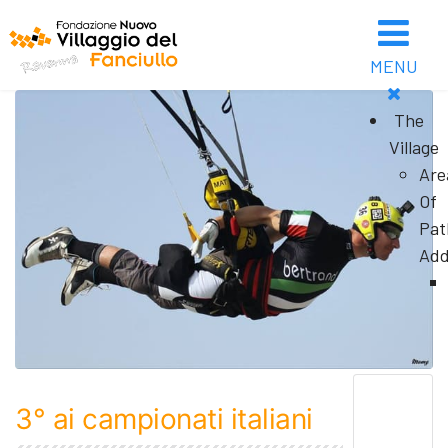
MENU
The
Village
Are
Of
Pat
Add
3° ai campionati italiani