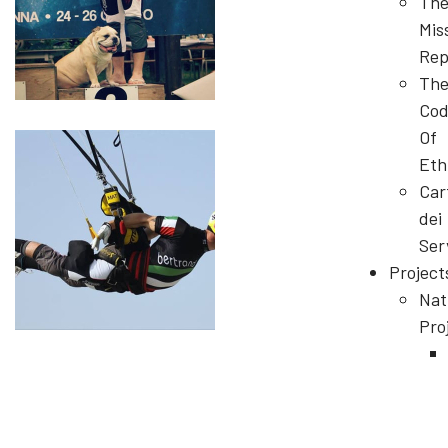
Th
Mis
Rep
Th
Cod
Of
Eth
Car
dei
Ser
Project
Nat
Pro