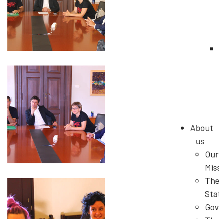
About
us
Our
Mis
Th
Sta
Gov