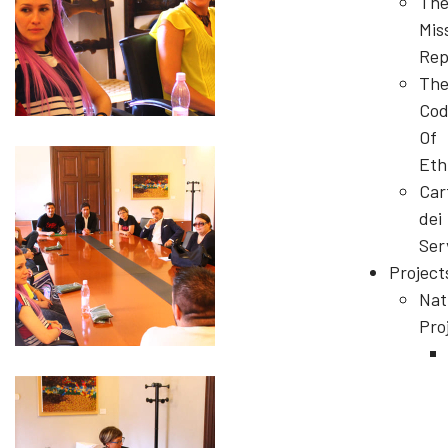
Th
Mis
Rep
Th
Cod
Of
Eth
Car
dei
Ser
Project
Nat
Pro