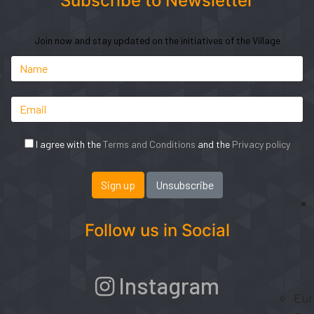
Subscribe to Newsletter
Join now and stay updated on the initiatives of the Village
I agree with the
Terms and Conditions
and the
Privacy policy
Follow us in Social
Instagram
Eur