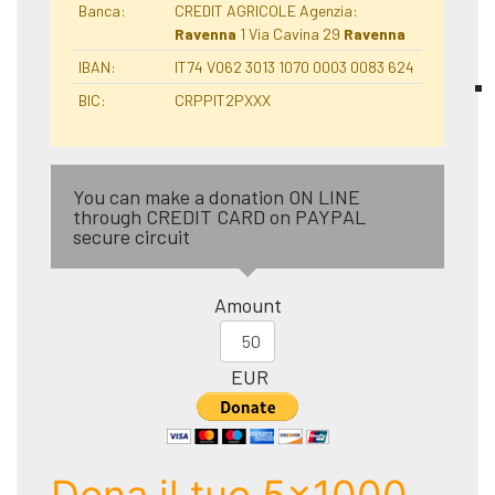
Banca:
CREDIT AGRICOLE Agenzia:
Ravenna
1 Via Cavina 29
Ravenna
IBAN:
IT74 V062 3013 1070 0003 0083 624
BIC:
CRPPIT2PXXX
You can make a donation ON LINE
through CREDIT CARD on PAYPAL
secure circuit
Amount
EUR
Dona il tuo 5x1000