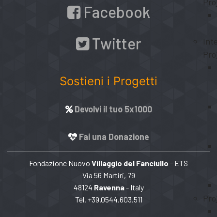
Pro
Facebook
Twitter
Int
Pro
Sostieni i Progetti
Devolvi il tuo 5x1000
Fai una Donazione
Fondazione Nuovo
Villaggio del Fanciullo
- ETS
Via 56 Martiri, 79
48124
Ravenna
- Italy
Pro
Tel. +39.0544.603.511