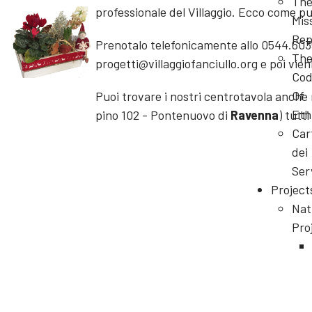
Th
professionale del Villaggio. Ecco come pu
Mis
Rep
Prenotalo telefonicamente allo 0544.60352
Th
progetti@villaggiofanciullo.org e poi vieni 
Cod
Of
Puoi trovare i nostri centrotavola anche
Eth
pino 102 - Pontenuovo di
Ravenna
) tutt
Car
dei
Ser
Project
Nat
Pro