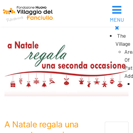
MENU
The
Village
Are
Of
Pat
Add
A Natale regala una