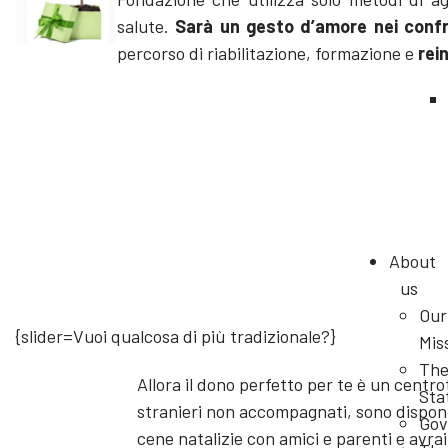
salute.
Sarà un gesto d’amore nei confron
percorso di riabilitazione, formazione e
rei
About
us
Our
{slider=Vuoi qualcosa di più tradizionale?}
Mis
Th
Allora il dono perfetto per te è un centr
Sta
stranieri non accompagnati, sono disponi
Gov
cene natalizie con amici e parenti e avra