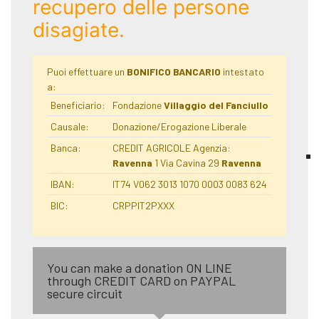
recupero delle persone
disagiate.
Puoi effettuare un
BONIFICO BANCARIO
intestato
a:
Beneficiario:
Fondazione
Villaggio del Fanciullo
Causale:
Donazione/Erogazione Liberale
Banca:
CREDIT AGRICOLE Agenzia:
Ravenna
1 Via Cavina 29
Ravenna
IBAN:
IT74 V062 3013 1070 0003 0083 624
BIC:
CRPPIT2PXXX
You can make a donation ON LINE
through CREDIT CARD on PAYPAL
secure circuit