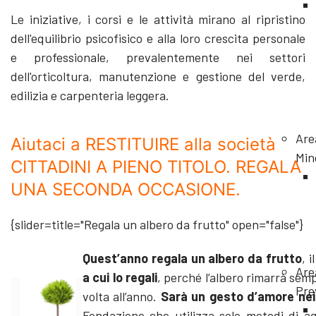
Le iniziative, i corsi e le attività mirano al ripristino
dell'equilibrio psicofisico e alla loro crescita personale
e professionale, prevalentemente nei settori
dell'orticoltura, manutenzione e gestione del verde,
edilizia e carpenteria leggera.
Are
Aiutaci a RESTITUIRE alla società
Min
CITTADINI A PIENO TITOLO. REGALA
UNA SECONDA OCCASIONE.
{slider=title="Regala un albero da frutto" open="false"}
Quest’anno regala un albero da frutto
, 
Are
a cui lo regali
, perché l’albero rimarrà sem
Pre
volta all’anno.
Sarà un gesto d’amore
nei
Fondazione che utilizza solo metodi di ag