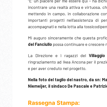
“E’ un piacere per me essere qui – ha dichia
incontrare una realtà attiva e virtuosa, che
mettendo in campo, in collaborazione con i 
importanti progetti nell’assistenza di pe
accompagnati e nella lotta alla tossicodi
Mi auguro sinceramente che questa profic
del Fanciullo
possa continuare e crescere n
La Direzione e i ragazzi del
Villaggio
ringraziamento ad Ikea Ancona per il prezio
e per aver creduto nel progetto.
Nella foto del taglio del nastro, da sn: M
Niemeijer, il sindaco De Pascale e Patri
Rassegna Stampa: