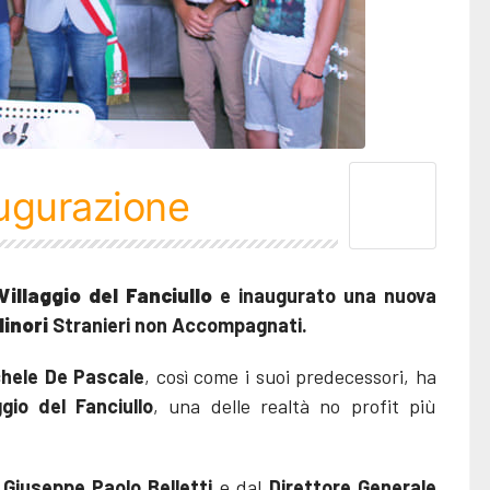
augurazione
Villaggio del Fanciullo
e inaugurato una nuova
inori
Stranieri non Accompagnati.
chele De Pascale
, così come i suoi predecessori, ha
ggio del Fanciullo
, una delle realtà no profit più
Giuseppe Paolo Belletti
e dal
Direttore Generale