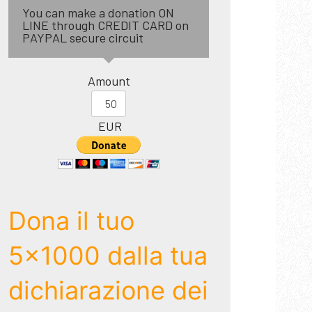
You can make a donation ON
LINE through CREDIT CARD on
PAYPAL secure circuit
Amount
EUR
Dona il tuo
5x1000 dalla tua
dichiarazione dei