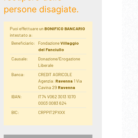
persone disagiate.
Puoi effettuare un
BONIFICO BANCARIO
intestato a:
Beneficiario:
Fondazione
Villaggio
del Fanciullo
Causale:
Donazione/Erogazione
Liberale
Banca:
CREDIT AGRICOLE
Agenzia:
Ravenna
1 Via
Cavina 29
Ravenna
IBAN:
IT74 V062 3013 1070
0003 0083 624
BIC:
CRPPIT2PXXX