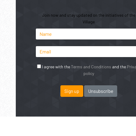
Join now and stay updated on the initiatives of the
Village
I agree with the
Terms and Conditions
and the
Priv
policy