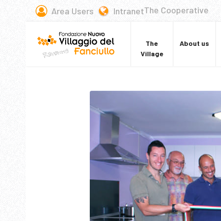
The Cooperative
Area Users
Intranet
The
About us
Village