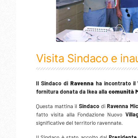
Visita Sindaco e in
Il Sindaco di
Ravenna
ha incontrato il
fornitura donata da Ikea alla
comunità
M
Questa mattina il
Sindaco
di
Ravenna
Mi
fatto visita alla Fondazione Nuovo
Villa
significative del territorio ravennate.
Il Sindaco è stato accolto dal
Presidente 