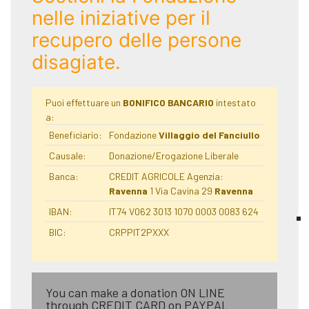
nelle iniziative per il
recupero delle persone
disagiate.
Puoi effettuare un
BONIFICO BANCARIO
intestato
a:
Beneficiario:
Fondazione
Villaggio del Fanciullo
Causale:
Donazione/Erogazione Liberale
Banca:
CREDIT AGRICOLE Agenzia:
Ravenna
1 Via Cavina 29
Ravenna
IBAN:
IT74 V062 3013 1070 0003 0083 624
BIC:
CRPPIT2PXXX
You can make a donation ON LINE
through CREDIT CARD on PAYPAL