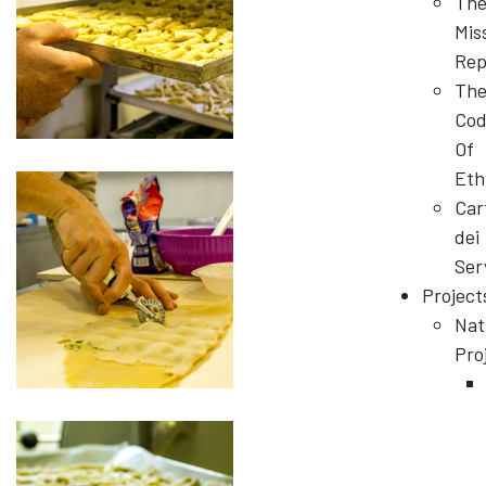
Th
Mis
Rep
Th
Cod
Of
Eth
Car
dei
Ser
Project
Nat
Pro