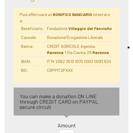
Puoi effettuare un
BONIFICO BANCARIO
intestato
a:
Beneficiario:
Fondazione
Villaggio del Fanciullo
Causale:
Donazione/Erogazione Liberale
Banca:
CREDIT AGRICOLE Agenzia:
Ravenna
1 Via Cavina 29
Ravenna
IBAN:
IT74 V062 3013 1070 0003 0083 624
BIC:
CRPPIT2PXXX
You can make a donation ON LINE
through CREDIT CARD on PAYPAL
secure circuit
Amount