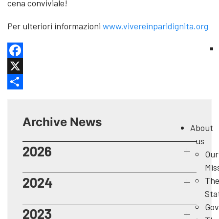
cena conviviale!
Per ulteriori informazioni
www.vivereinparidignita.org
Facebook
X
Share
Archive News
About
us
2026
Our
Mis
2024
Th
Sta
Gov
2023