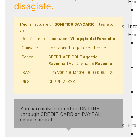
Pro
disagiate.
Puoi effettuare un
BONIFICO BANCARIO
intestato
Int
a:
Pro
Beneficiario:
Fondazione
Villaggio del Fanciullo
Causale:
Donazione/Erogazione Liberale
Banca:
CREDIT AGRICOLE Agenzia:
Ravenna
1 Via Cavina 29
Ravenna
IBAN:
IT74 V062 3013 1070 0003 0083 624
BIC:
CRPPIT2PXXX
You can make a donation ON LINE
through CREDIT CARD on PAYPAL
secure circuit
Pro