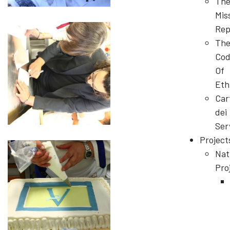
Th
Mis
Rep
Th
Cod
Of
Eth
Car
dei
Ser
Project
Nat
Pro