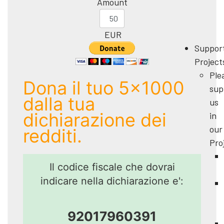
Amount
EUR
Suppor
Project
Ple
Dona il tuo 5x1000
sup
dalla tua
us
dichiarazione dei
in
our
redditi.
Pro
Il codice fiscale che dovrai
indicare nella dichiarazione e':
92017960391