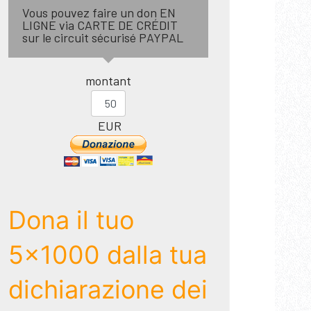
Vous pouvez faire un don EN
LIGNE via CARTE DE CRÉDIT
sur le circuit sécurisé PAYPAL
montant
EUR
Dona il tuo
5x1000 dalla tua
dichiarazione dei