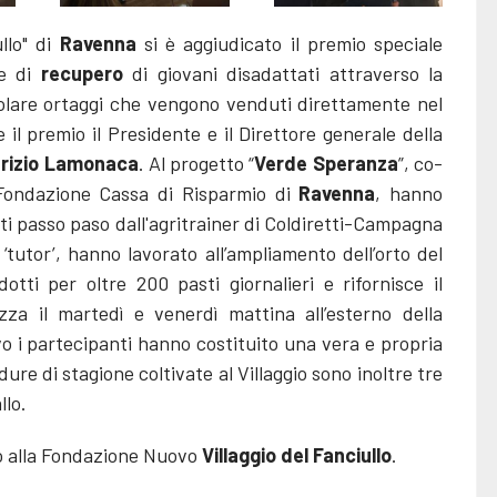
llo" di
Ravenna
si è aggiudicato il premio speciale
le di
recupero
di giovani disadattati attraverso la
icolare ortaggi che vengono venduti direttamente nel
e il premio il Presidente e il Direttore generale della
trizio Lamonaca
. Al progetto “
Verde Speranza
”, co-
Fondazione Cassa di Risparmio di
Ravenna
, hanno
iti passo paso dall'agritrainer di Coldiretti-Campagna
‘tutor’, hanno lavorato all’ampliamento dell’orto del
tti per oltre 200 pasti giornalieri e rifornisce il
zza il martedì e venerdì mattina all’esterno della
o i partecipanti hanno costituito una vera e propria
ure di stagione coltivate al Villaggio sono inoltre tre
llo.
o alla Fondazione Nuovo
Villaggio del Fanciullo
.