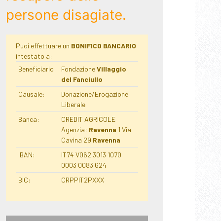
persone disagiate.
Puoi effettuare un
BONIFICO BANCARIO
intestato a:
Beneficiario:
Fondazione
Villaggio
del Fanciullo
Causale:
Donazione/Erogazione
Liberale
Banca:
CREDIT AGRICOLE
Agenzia:
Ravenna
1 Via
Cavina 29
Ravenna
IBAN:
IT74 V062 3013 1070
0003 0083 624
BIC:
CRPPIT2PXXX