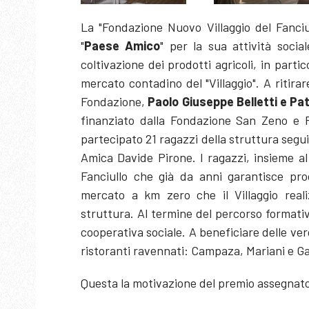
La "Fondazione Nuovo Villaggio del Fanciu
"
Paese Amico
" per la sua attività socia
coltivazione dei prodotti agricoli, in part
mercato contadino del "Villaggio". A ritirar
Fondazione,
Paolo Giuseppe Belletti e Pa
finanziato dalla Fondazione San Zeno e 
partecipato 21 ragazzi della struttura segu
Amica Davide Pirone. I ragazzi, insieme al 
Fanciullo che già da anni garantisce prodo
mercato a km zero che il Villaggio reali
struttura. Al termine del percorso formativ
cooperativa sociale. A beneficiare delle verd
ristoranti ravennati: Campaza, Mariani e Ga
Questa la motivazione del premio assegnat