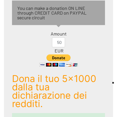
You can make a donation ON LINE
through CREDIT CARD on PAYPAL
secure circuit
Amount
EUR
Dona il tuo 5x1000
dalla tua
dichiarazione dei
redditi.