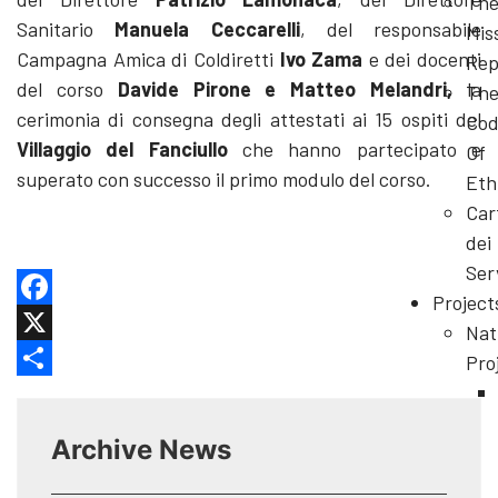
Th
Sanitario
Manuela Ceccarelli
, del responsabile
Mis
Campagna Amica di Coldiretti
Ivo Zama
e dei docenti
Rep
del corso
Davide Pirone e Matteo Melandri,
la
Th
cerimonia di consegna degli attestati ai 15 ospiti del
Cod
Villaggio del Fanciullo
che hanno partecipato e
Of
superato con successo il primo modulo del corso.
Eth
Car
dei
Ser
Project
Facebook
Nat
X
Pro
Share
Archive News