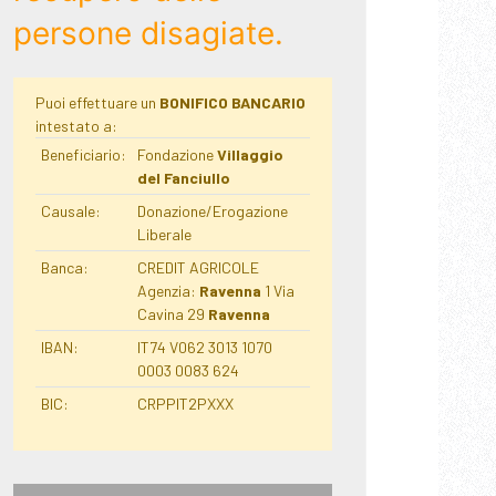
persone disagiate.
Puoi effettuare un
BONIFICO BANCARIO
intestato a:
Beneficiario:
Fondazione
Villaggio
del Fanciullo
Causale:
Donazione/Erogazione
Liberale
Banca:
CREDIT AGRICOLE
Agenzia:
Ravenna
1 Via
Cavina 29
Ravenna
IBAN:
IT74 V062 3013 1070
0003 0083 624
BIC:
CRPPIT2PXXX