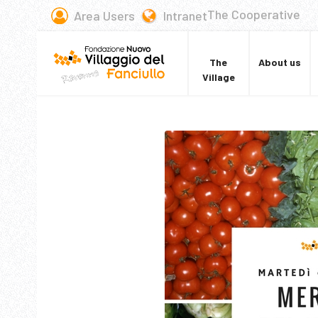
The Cooperative
Area Users
Intranet
The
About us
Village