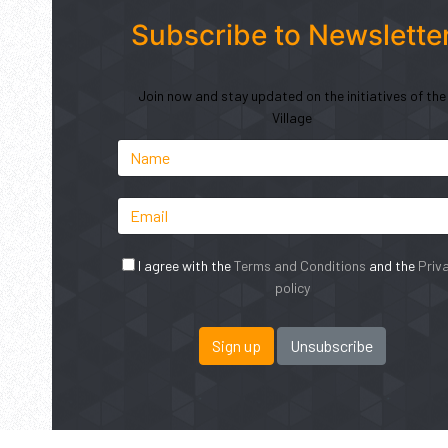
Subscribe to Newslette
Join now and stay updated on the initiatives of the
Village
I agree with the
Terms and Conditions
and the
Priv
policy