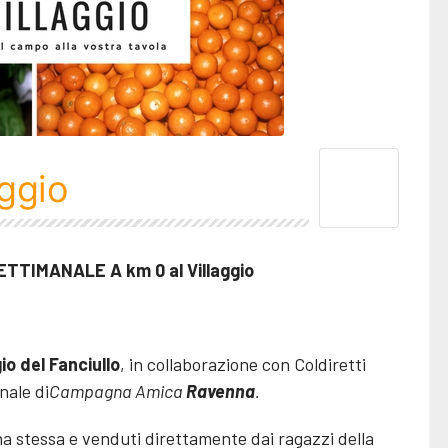
aggio
SETTIMANALE A km 0 al Villaggio
gio del Fanciullo
, in collaborazione con Coldiretti
nale di
Campagna Amica
Ravenna
.
ina stessa e venduti direttamente dai ragazzi della