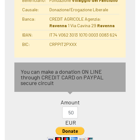
Beneficiario:
Fondazione
Villaggio del Fanciullo
Causale:
Donazione/Erogazione Liberale
Banca:
CREDIT AGRICOLE Agenzia:
Ravenna
1 Via Cavina 29
Ravenna
IBAN:
IT74 V062 3013 1070 0003 0083 624
BIC:
CRPPIT2PXXX
You can make a donation ON LINE
through CREDIT CARD on PAYPAL
secure circuit
Amount
EUR