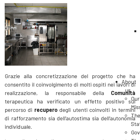
Grazie alla concretizzazione del progetto che ha
About
consentito il coinvolgimento di molti ospiti nei lavori di
us
realizzazione, la responsabile della
Comunità
Our
terapeutica ha verificato un effetto positivo sul
Mis
percorso di
recupero
degli utenti coinvolti in termini
Th
di rafforzamento sia dell’autostima sia dell’autonomia
Sta
individuale.
Gov