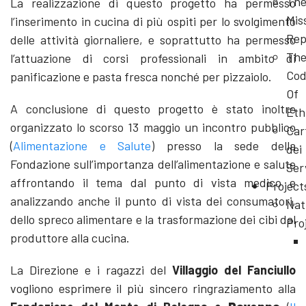
Th
La realizzazione di questo progetto ha permesso
Mis
l’inserimento in cucina di più ospiti per lo svolgimento
Rep
delle attività giornaliere, e soprattutto ha permesso
Th
l’attuazione di corsi professionali in ambito di
Cod
panificazione e pasta fresca nonché per pizzaiolo.
Of
A conclusione di questo progetto è stato inoltre
Eth
organizzato lo scorso 13 maggio un incontro pubblico
Car
(
Alimentazione e Salute
) presso la sede della
dei
Fondazione sull’importanza dell’alimentazione e salute
Ser
affrontando il tema dal punto di vista medico e
Project
analizzando anche il punto di vista dei consumatori,
Nat
dello spreco alimentare e la trasformazione dei cibi dal
Pro
produttore alla cucina.
La Direzione e i ragazzi del
Villaggio del Fanciullo
vogliono esprimere il più sincero ringraziamento alla