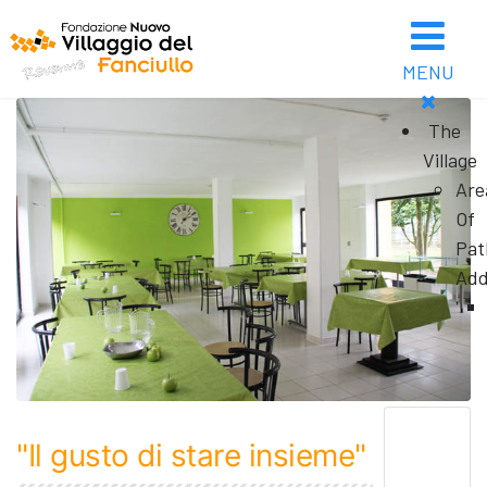
MENU
The
Village
Are
Of
Pat
Add
"Il gusto di stare insieme"