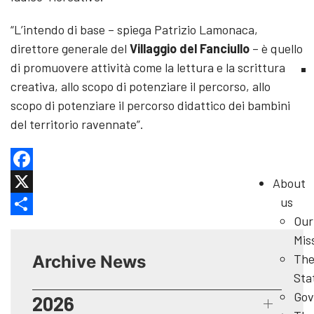
“L’intendo di base – spiega Patrizio Lamonaca,
direttore generale del
Villaggio del Fanciullo
– è quello
di promuovere attività come la lettura e la scrittura
creativa, allo scopo di potenziare il percorso, allo
scopo di potenziare il percorso didattico dei bambini
del territorio ravennate”.
Facebook
About
us
X
Our
Share
Mis
Th
Archive News
Sta
Gov
2026