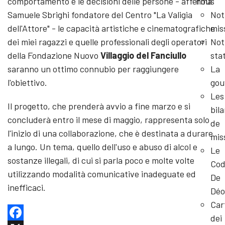
comportamento e le decisioni delle persone - afferma
nous
Samuele Sbrighi fondatore del Centro "La Valigia
Not
dell'Attore" - le capacità artistiche e cinematografiche
mis
dei miei ragazzi e quelle professionali degli operatori
Not
della Fondazione Nuovo
Villaggio del Fanciullo
sta
saranno un ottimo connubio per raggiungere
La
l'obiettivo.
gou
Les
Il progetto, che prenderà avvio a fine marzo e si
bil
concluderà entro il mese di maggio, rappresenta solo
de
l'inizio di una collaborazione, che è destinata a durare
mis
a lungo. Un tema, quello dell'uso e abuso di alcol e
Le
sostanze illegali, di cui si parla poco e molte volte
Cod
utilizzando modalità comunicative inadeguate ed
De
inefficaci.
Déo
Car
dei