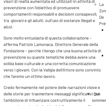
visori di realtà aumentata ed utilizzati in attività di
La
prevenzione con l'obiettivo di promuovere
Zon
comportamenti responsabili e decisioni consapevoli,
De
tra giovani e gli adulti, sull'uso di sostanze illegali e
Pré
alcol.
Sono molto entusiasta di questa collaborazione -
afferma Patrizio Lamonaca, Direttore Generale della
Fondazione - perché ritengo che una buona attività di
prevenzione su queste tematiche debba avere una
solida base culturale e una corretta comunicazione
verso i giovani. Con la Valigia dell'Attore sono convinto
che faremo un ottimo lavoro.
Credo fermamente nel potere delle narrazioni visive e
delle storie per trasmettere messaggi significativi con
Qui
l'ambizione di influenzare costruttivamente il
somme