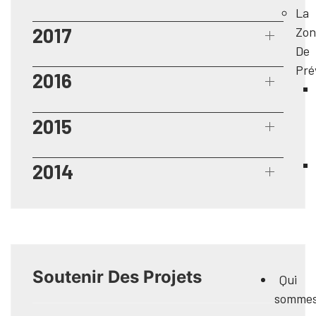
La
2017
Zon
De
Pré
2016
2015
2014
Soutenir Des Projets
Qui
somme