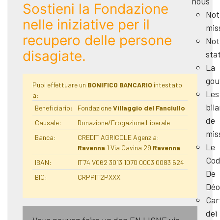
nous
Sostieni la Fondazione
Not
nelle iniziative per il
mis
recupero delle persone
Not
disagiate.
sta
La
gou
Puoi effettuare un
BONIFICO BANCARIO
intestato
Les
a:
bil
Beneficiario:
Fondazione
Villaggio del Fanciullo
de
Causale:
Donazione/Erogazione Liberale
mis
Banca:
CREDIT AGRICOLE Agenzia:
Le
Ravenna
1 Via Cavina 29
Ravenna
Cod
IBAN:
IT74 V062 3013 1070 0003 0083 624
De
BIC:
CRPPIT2PXXX
Déo
Car
dei
Vous pouvez faire un don EN LIGNE via