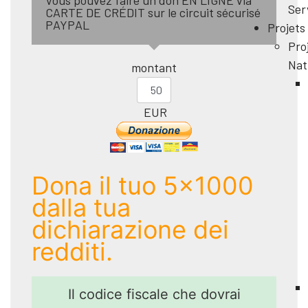
Ser
CARTE DE CRÉDIT sur le circuit sécurisé
PAYPAL
Projets
Pro
Nat
montant
EUR
Dona il tuo 5x1000
dalla tua
dichiarazione dei
redditi.
Il codice fiscale che dovrai