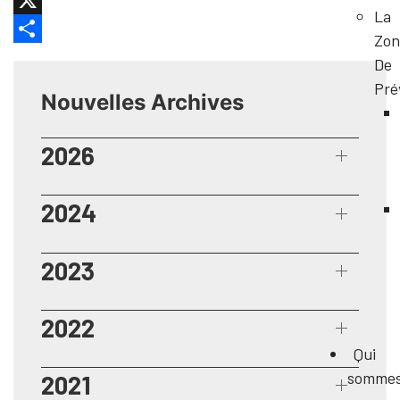
Facebook
La
X
Zon
Share
De
Pré
Nouvelles Archives
2026
2024
2023
2022
Qui
somme
2021