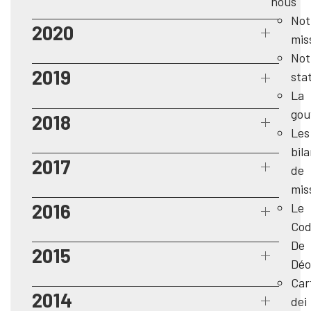
nous
Not
2020
mis
Not
2019
sta
La
gou
2018
Les
bil
2017
de
mis
2016
Le
Cod
De
2015
Déo
Car
2014
dei