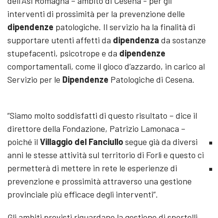
dell’Asl Romagna – ambito di Cesena - per gli
interventi di prossimità per la prevenzione delle
dipendenze
patologiche. Il servizio ha la finalità di
supportare utenti affetti da
dipendenza
da sostanze
stupefacenti, psicotrope e da
dipendenze
comportamentali, come il gioco d’azzardo, in carico al
Servizio per le
Dipendenze
Patologiche di Cesena.
“Siamo molto soddisfatti di questo risultato – dice il
direttore della Fondazione, Patrizio Lamonaca –
poiché il
Villaggio del Fanciullo
segue già da diversi
anni le stesse attività sul territorio di Forlì e questo ci
permetterà di mettere in rete le esperienze di
prevenzione e prossimità attraverso una gestione
provinciale più efficace degli interventi”.
Gli ambiti previsti riguardano la gestione di sportelli