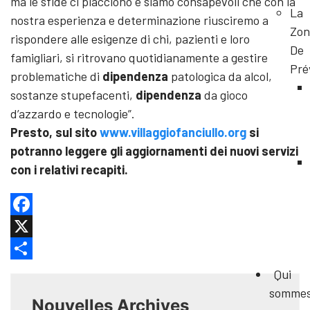
ma le sfide ci piacciono e siamo consapevoli che con la
La
nostra esperienza e determinazione riusciremo a
Zon
rispondere alle esigenze di chi, pazienti e loro
De
famigliari, si ritrovano quotidianamente a gestire
Pré
problematiche di
dipendenza
patologica da alcol,
sostanze stupefacenti,
dipendenza
da gioco
d’azzardo e tecnologie”.
Presto, sul sito
www.villaggiofanciullo.org
si
potranno leggere gli aggiornamenti dei nuovi servizi
con i relativi recapiti.
Facebook
X
Share
Qui
somme
Nouvelles Archives