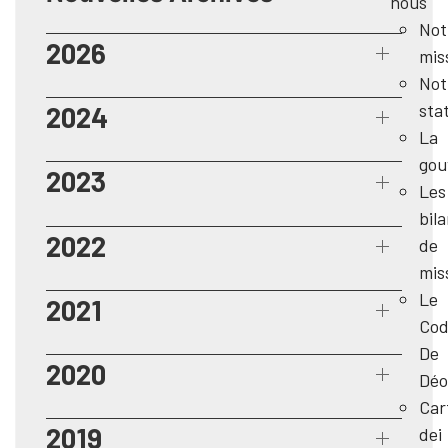
nous
Not
2026
mis
Not
sta
2024
La
gou
2023
Les
bil
2022
de
mis
Le
2021
Cod
De
2020
Déo
Car
2019
dei