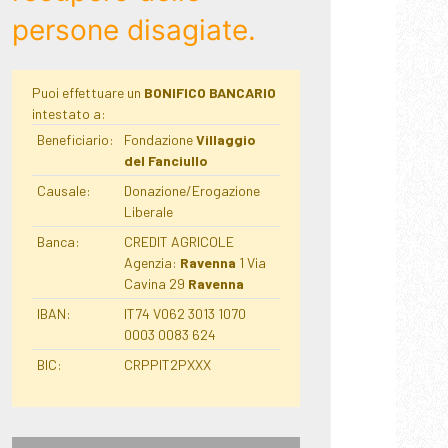
persone disagiate.
Puoi effettuare un
BONIFICO BANCARIO
intestato a:
Beneficiario:
Fondazione
Villaggio
del Fanciullo
Causale:
Donazione/Erogazione
Liberale
Banca:
CREDIT AGRICOLE
Agenzia:
Ravenna
1 Via
Cavina 29
Ravenna
IBAN:
IT74 V062 3013 1070
0003 0083 624
BIC:
CRPPIT2PXXX