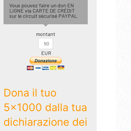
Vous pouvez faire un don EN
LIGNE via CARTE DE CRÉDIT
sur le circuit sécurisé PAYPAL
montant
EUR
Dona il tuo
5x1000 dalla tua
dichiarazione dei