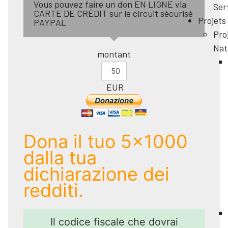
Vous pouvez faire un don EN LIGNE via
Ser
CARTE DE CRÉDIT sur le circuit sécurisé
Projets
PAYPAL
Pro
Nat
montant
EUR
Dona il tuo 5x1000
dalla tua
dichiarazione dei
redditi.
Il codice fiscale che dovrai