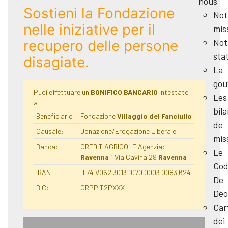
nous
Sostieni la Fondazione
Not
nelle iniziative per il
mis
Not
recupero delle persone
sta
disagiate.
La
gou
Puoi effettuare un
BONIFICO BANCARIO
intestato
Les
a:
bil
Beneficiario:
Fondazione
Villaggio del Fanciullo
de
Causale:
Donazione/Erogazione Liberale
mis
Banca:
CREDIT AGRICOLE Agenzia:
Le
Ravenna
1 Via Cavina 29
Ravenna
Cod
IBAN:
IT74 V062 3013 1070 0003 0083 624
De
BIC:
CRPPIT2PXXX
Déo
Car
dei