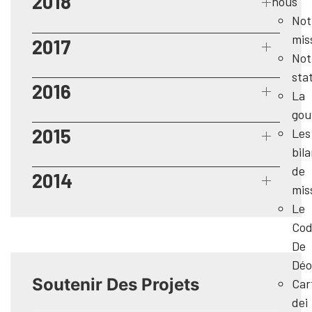
2018
nous
Not
mis
2017
Not
sta
2016
La
gou
2015
Les
bil
de
2014
mis
Le
Cod
De
Déo
Soutenir Des Projets
Car
dei