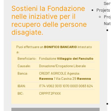
Ser
Sostieni la Fondazione
Projets
nelle iniziative per il
Pro
recupero delle persone
Nat
disagiate.
Puoi effettuare un
BONIFICO BANCARIO
intestato
a:
Beneficiario:
Fondazione
Villaggio del Fanciullo
Causale:
Donazione/Erogazione Liberale
Banca:
CREDIT AGRICOLE Agenzia:
Ravenna
1 Via Cavina 29
Ravenna
IBAN:
IT74 V062 3013 1070 0003 0083 624
BIC:
CRPPIT2PXXX