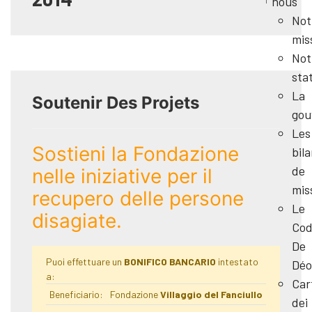
nous
Not
mis
Not
sta
La
Soutenir Des Projets
gou
Les
Sostieni la Fondazione
bil
de
nelle iniziative per il
mis
recupero delle persone
Le
disagiate.
Cod
De
Puoi effettuare un
BONIFICO BANCARIO
intestato
Déo
a:
Car
Beneficiario:
Fondazione
Villaggio del Fanciullo
dei