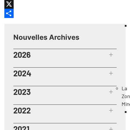
Facebook
X
Share
Nouvelles Archives
2026
2024
La
2023
Zon
Min
2022
2021