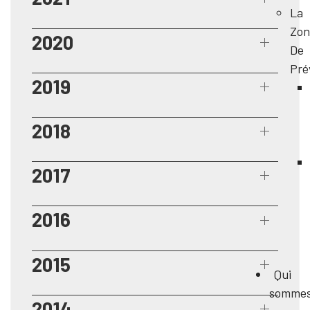
La
Zon
2020
De
Pré
2019
2018
2017
2016
2015
Qui
somme
2014