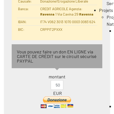
Causale:
Donazione/Erogazione Liberale
Ser
Banca:
CREDIT AGRICOLE Agenzia:
Projets
Ravenna
1 Via Cavina 29
Ravenna
Pro
IBAN:
IT74 V062 3013 1070 0003 0083 624
Nat
BIC:
CRPPIT2PXXX
Vous pouvez faire un don EN LIGNE via
CARTE DE CRÉDIT sur le circuit sécurisé
PAYPAL
montant
EUR