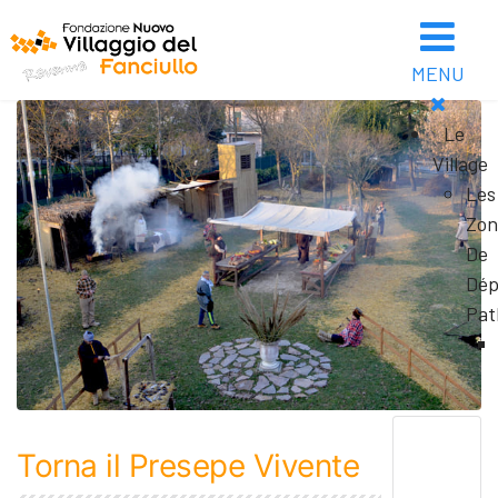
MENU
Le
Village
Les
Zon
De
Dép
Pat
Torna il Presepe Vivente