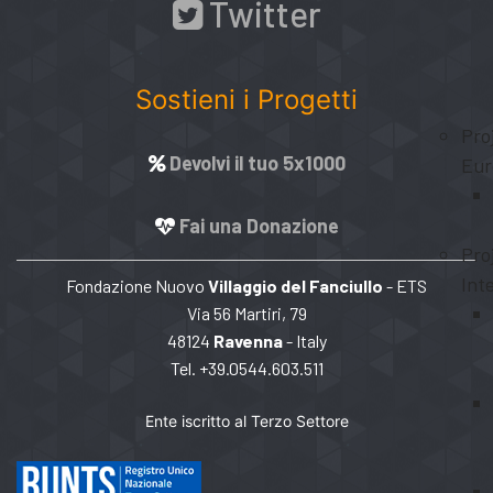
Twitter
Sostieni i Progetti
Pro
Devolvi il tuo 5x1000
Eur
Fai una Donazione
Pro
Int
Fondazione Nuovo
Villaggio del Fanciullo
- ETS
Via 56 Martiri, 79
48124
Ravenna
- Italy
Tel. +39.0544.603.511
Ente iscritto al Terzo Settore