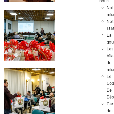
nous
Not
mis
Not
sta
La
gou
Les
bil
de
mis
Le
Cod
De
Déo
Car
dei