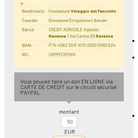
a:
Beneficiario:
Fondazione
Villaggio del Fanciullo
Causale:
Donazione/Erogazione Liberale
Banca:
CREDIT AGRICOLE Agenzia:
Ravenna
1 Via Cavina 29
Ravenna
IBAN:
IT74 V062 3013 1070 0003 0083 624
BIC:
CRPPIT2PXXX
Vous pouvez faire un don EN LIGNE via
CARTE DE CRÉDIT sur le circuit sécurisé
PAYPAL
montant
EUR