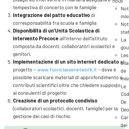
nous
tempestiva di concerto con le famiglie
Not
Integrazione del patto educativo
di
mis
corresponsabilità fra scuola e famiglia
Not
Disponibilità di un’Unità Scolastica di
sta
Intervento Precoce
all’interno dell’istituto
La
composta da docenti, collaboratori scolastici e
gou
genitori.
Les
Implementazione di un sito internet dedicato
al
bil
progetto –
www.fuoriclassenetwork.it
– dove è
de
possibile scaricare materiali di approfondimento e
mis
contributi scientifici oltre che chiedere supporto
Le
ai consulenti di progetto
Cod
Creazione di un protocollo condiviso
De
(collaboratori scolastici, docenti, famiglie) per la
Déo
gestione dei casi di rischio.
Car
dei