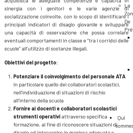
acquisisca le adeguate competenze e capacità in
La
sinergia con i genitori e le varie agenzie di
Zon
socializzazione coinvolte, con lo scopo di identificare i
De
principali indicatori di disagio giovanile e sviluppare
Pré
una capacità di osservazione che possa correlare
eventuali comportamenti in classe e “tra i corridoi delle
scuole” all’utilizzo di sostanze illegali.
Obiettivi del progetto
:
Potenziare il coinvolgimento del personale ATA
in particolare quello dei collaboratori scolastici,
nell’individuazione di situazioni di rischio
all’interno della scuola
Fornire ai docenti e collaboratori scolastici
strumenti operativi
attraverso specifica
Qui
formazione, al fine di riconoscere situazioni di
somme
disagio ed intervenire in maniera adeguata e