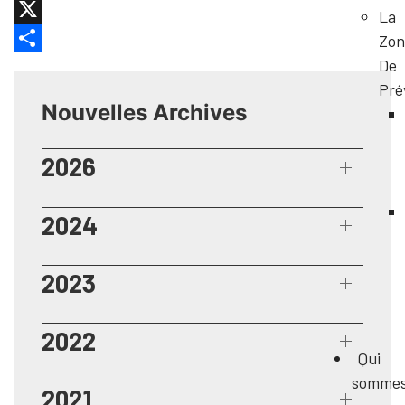
Facebook
La
X
Zon
De
Share
Pré
Nouvelles Archives
2026
2024
2023
2022
Qui
somme
2021