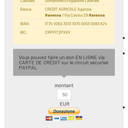
Causale:
Donazione/Erogazione Liberale
Banca:
CREDIT AGRICOLE Agenzia:
Ravenna
1 Via Cavina 29
Ravenna
IBAN:
IT74 V062 3013 1070 0003 0083 624
BIC:
CRPPIT2PXXX
Vous pouvez faire un don EN LIGNE via
CARTE DE CRÉDIT sur le circuit sécurisé
PAYPAL
montant
EUR