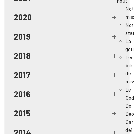
nous
Not
2020
mis
Not
sta
2019
La
gou
2018
Les
bil
2017
de
mis
Le
2016
Cod
De
2015
Déo
Car
dei
2014