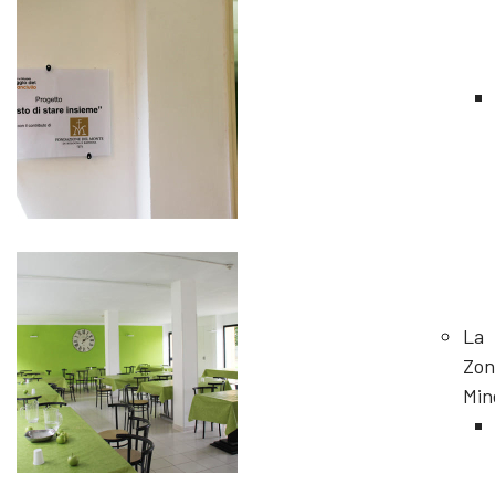
La
Zon
Min