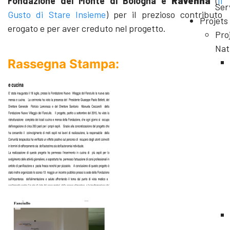
Fondazione del Monte di Bologna e
Ravenna
(
Il
Ser
Gusto di Stare Insieme
) per il prezioso contributo
Projets
erogato e per aver creduto nel progetto.
Pro
Nat
Rassegna Stampa: