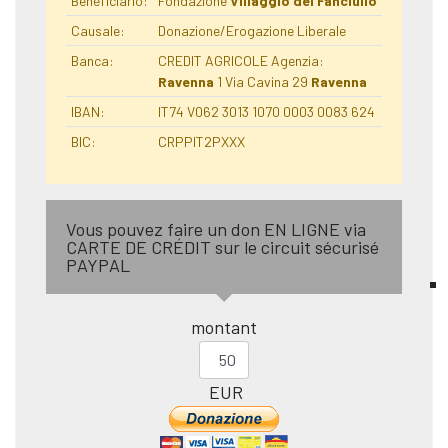
Beneficiario:
Fondazione
Villaggio del Fanciullo
Causale:
Donazione/Erogazione Liberale
Banca:
CREDIT AGRICOLE Agenzia:
Ravenna
1 Via Cavina 29
Ravenna
IBAN:
IT74 V062 3013 1070 0003 0083 624
BIC:
CRPPIT2PXXX
Vous pouvez faire un don EN LIGNE via
CARTE DE CRÉDIT sur le circuit sécurisé
PAYPAL
montant
EUR