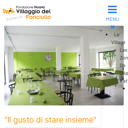
MENU
Le
Village
Les
Zon
De
Dép
Pat
"Il gusto di stare insieme"