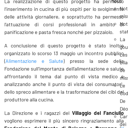
nous
La realizzazione di questo progetto ha permesso
Not
l’inserimento in cucina di più ospiti per lo svolgimento
mis
delle attività giornaliere, e soprattutto ha permesso
Not
l’attuazione di corsi professionali in ambito di
sta
panificazione e pasta fresca nonché per pizzaiolo.
La
A conclusione di questo progetto è stato inoltre
gou
organizzato lo scorso 13 maggio un incontro pubblico
Les
(
Alimentazione e Salute
) presso la sede della
bil
Fondazione sull’importanza dell’alimentazione e salute
de
affrontando il tema dal punto di vista medico e
mis
analizzando anche il punto di vista dei consumatori,
Le
dello spreco alimentare e la trasformazione dei cibi dal
Cod
produttore alla cucina.
De
Déo
La Direzione e i ragazzi del
Villaggio del Fanciullo
Car
vogliono esprimere il più sincero ringraziamento alla
dei