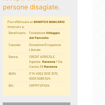
persone disagiate.
Puoi effettuare un
BONIFICO BANCARIO
intestato a:
Beneficiario:
Fondazione
Villaggio
del Fanciullo
Causale:
Donazione/Erogazione
Liberale
Banca:
CREDIT AGRICOLE
Agenzia:
Ravenna
1 Via
Cavina 29
Ravenna
IBAN:
IT74 V062 3013 1070
0003 0083 624
BIC:
CRPPIT2PXXX