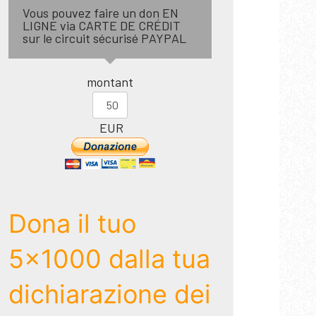
Vous pouvez faire un don EN
LIGNE via CARTE DE CRÉDIT
sur le circuit sécurisé PAYPAL
montant
EUR
Dona il tuo
5x1000 dalla tua
dichiarazione dei