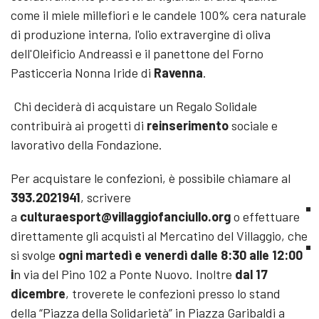
come il miele millefiori e le candele 100% cera naturale
di produzione interna, l'olio extravergine di oliva
dell'Oleificio Andreassi e il panettone del Forno
Pasticceria Nonna Iride di
Ravenna
.
Chi deciderà di acquistare un Regalo Solidale
contribuirà ai progetti di
reinserimento
sociale e
lavorativo della Fondazione.
Per acquistare le confezioni, è possibile chiamare al
393.2021941
, scrivere
a
culturaesport@villaggiofanciullo.org
o effettuare
direttamente gli acquisti al Mercatino del Villaggio, che
si svolge
ogni martedì e venerdì dalle 8:30 alle 12:00
i
n via del Pino 102 a Ponte Nuovo. Inoltre
dal 17
dicembre
, troverete le confezioni presso lo stand
della “Piazza della Solidarietà” in Piazza Garibaldi a