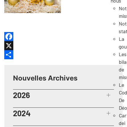
nous
Not
mis
Not
sta
La
Facebook
gou
Les
X
bil
Share
de
Nouvelles Archives
mis
Le
Cod
2026
De
Déo
2024
Car
dei