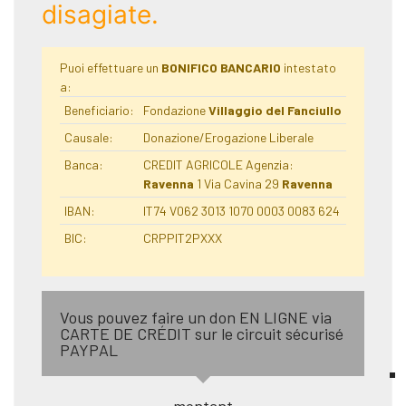
disagiate.
Puoi effettuare un
BONIFICO BANCARIO
intestato
a:
Beneficiario:
Fondazione
Villaggio del Fanciullo
Causale:
Donazione/Erogazione Liberale
Banca:
CREDIT AGRICOLE Agenzia:
Ravenna
1 Via Cavina 29
Ravenna
IBAN:
IT74 V062 3013 1070 0003 0083 624
BIC:
CRPPIT2PXXX
Vous pouvez faire un don EN LIGNE via
CARTE DE CRÉDIT sur le circuit sécurisé
PAYPAL