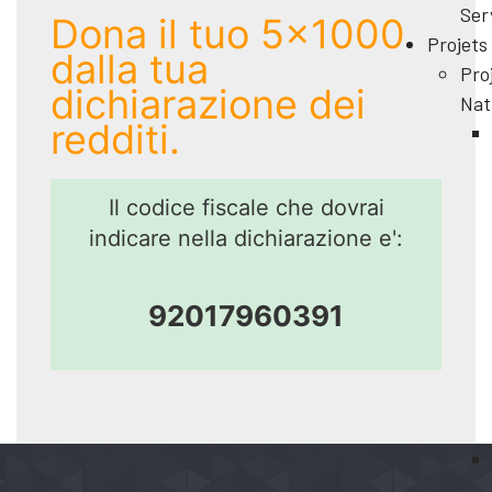
Ser
Dona il tuo 5x1000
Projets
dalla tua
Pro
dichiarazione dei
Nat
redditi.
Il codice fiscale che dovrai
indicare nella dichiarazione e':
92017960391