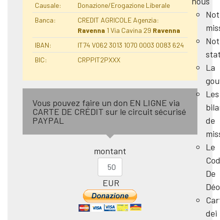
nous
Causale:
Donazione/Erogazione Liberale
Not
Banca:
CREDIT AGRICOLE Agenzia:
mis
Ravenna
1 Via Cavina 29
Ravenna
Not
IBAN:
IT74 V062 3013 1070 0003 0083 624
sta
BIC:
CRPPIT2PXXX
La
gou
Les
Vous pouvez faire un don EN LIGNE via
bil
CARTE DE CRÉDIT sur le circuit sécurisé
de
PAYPAL
mis
Le
montant
Cod
De
EUR
Déo
Car
dei