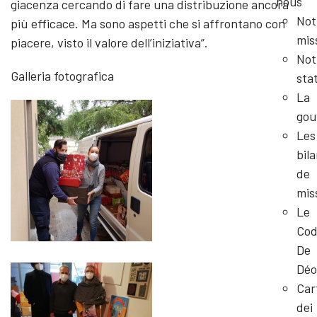
nous
giacenza cercando di fare una distribuzione ancora
Not
più efficace. Ma sono aspetti che si affrontano con
mis
piacere, visto il valore dell’iniziativa”.
Not
Galleria fotografica
sta
La
gou
Les
bil
de
mis
Le
Cod
De
Déo
Car
dei