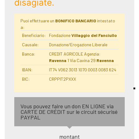
disagiate.
Puoi effettuare un
BONIFICO BANCARIO
intestato
a:
Beneficiario:
Fondazione
Villaggio del Fanciullo
Causale:
Donazione/Erogazione Liberale
Banca:
CREDIT AGRICOLE Agenzia:
Ravenna
1 Via Cavina 29
Ravenna
IBAN:
IT74 V062 3013 1070 0003 0083 624
BIC:
CRPPIT2PXXX
Vous pouvez faire un don EN LIGNE via
CARTE DE CRÉDIT sur le circuit sécurisé
PAYPAL
montant