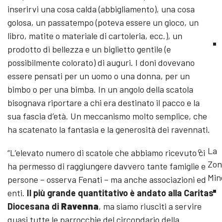
inserirvi una cosa calda (abbigliamento), una cosa
golosa, un passatempo (poteva essere un gioco, un
libro, matite o materiale di cartoleria, ecc.), un
prodotto di bellezza e un biglietto gentile (e
possibilmente colorato) di auguri. I doni dovevano
essere pensati per un uomo o una donna, per un
bimbo o per una bimba. In un angolo della scatola
bisognava riportare a chi era destinato il pacco e la
sua fascia d’età. Un meccanismo molto semplice, che
ha scatenato la fantasia e la generosità dei ravennati.
La
“L’elevato numero di scatole che abbiamo ricevuto ci
Zon
ha permesso di raggiungere davvero tante famiglie e
Min
persone – osserva Fenati – ma anche associazioni ed
enti.
Il più grande quantitativo è andato alla Caritas
Diocesana di
Ravenna
, ma siamo riusciti a servire
quasi tutte le parrocchie del circondario della