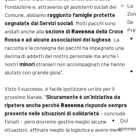
La
Fondazione e, attraverso gli assistenti sociali del
Zon
Comune, abbiamo
raggiunto famiglie protette
De
segnalate dai Servizi sociali
. Molti pacchi sono
Pré
andati anche alla
sezione di
Ravenna
della Croce
Rossa e ad alcune associazioni del lughese
. La
raccolta e la consegna dei pacchi ha impegnato una
decina di addetti del nostro personale ma anche i
nostri
minori
stranieri non accompagnati che hanno
aiutato con grande gioia”.
Visto il successo, è facile ipotizzare un bis per il
prossimo Natale. “
Sicuramente è un’iniziativa da
ripetere anche perché
Ravenna
risponde sempre
presente nelle situazioni di solidarietà
– conclude
Qui
Fenati – però dovremo gestire meglio alcune
somme
situazioni, affinare meglio la logistica e avere meno