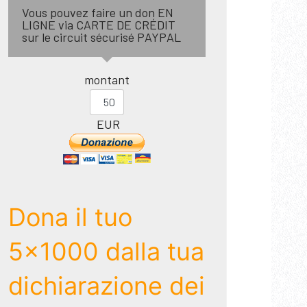
Vous pouvez faire un don EN
LIGNE via CARTE DE CRÉDIT
sur le circuit sécurisé PAYPAL
montant
EUR
Dona il tuo
5x1000 dalla tua
dichiarazione dei