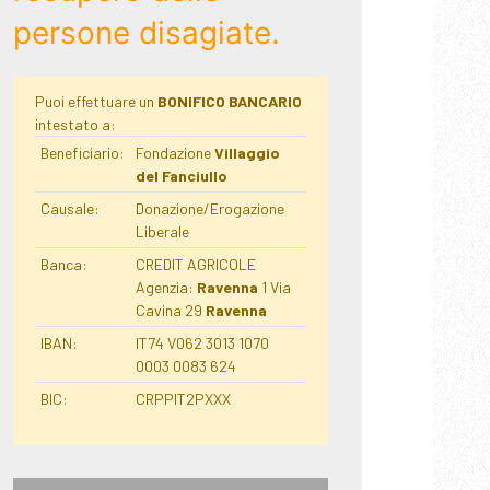
persone disagiate.
Puoi effettuare un
BONIFICO BANCARIO
intestato a:
Beneficiario:
Fondazione
Villaggio
del Fanciullo
Causale:
Donazione/Erogazione
Liberale
Banca:
CREDIT AGRICOLE
Agenzia:
Ravenna
1 Via
Cavina 29
Ravenna
IBAN:
IT74 V062 3013 1070
0003 0083 624
BIC:
CRPPIT2PXXX