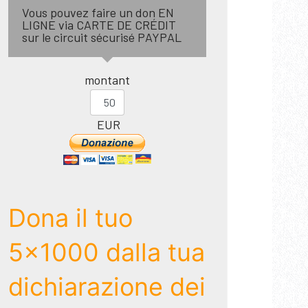
Vous pouvez faire un don EN
LIGNE via CARTE DE CRÉDIT
sur le circuit sécurisé PAYPAL
montant
EUR
Dona il tuo
5x1000 dalla tua
dichiarazione dei