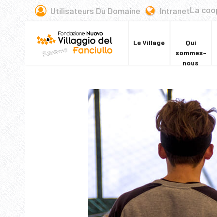
La coo
Utilisateurs Du Domaine
Intranet
Le Village
Qui
sommes-
nous