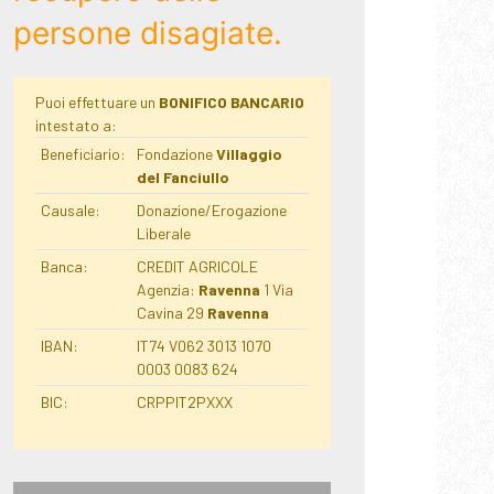
persone disagiate.
Puoi effettuare un
BONIFICO BANCARIO
intestato a:
Beneficiario:
Fondazione
Villaggio
del Fanciullo
Causale:
Donazione/Erogazione
Liberale
Banca:
CREDIT AGRICOLE
Agenzia:
Ravenna
1 Via
Cavina 29
Ravenna
IBAN:
IT74 V062 3013 1070
0003 0083 624
BIC:
CRPPIT2PXXX