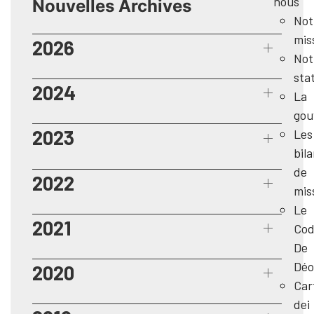
nous
Nouvelles Archives
Not
mis
2026
Not
sta
2024
La
gou
2023
Les
bil
de
2022
mis
Le
2021
Cod
De
Déo
2020
Car
dei