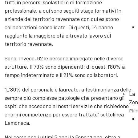
tutti in percorsi scolastici o di formazione
professionale, a cui sono seguiti stage formativi in
aziende del territorio ravennate con cui esistono
collaborazioni consolidate. Di questi, 14 hanno
raggiunto la maggiore età e trovato lavoro sul
territorio ravennate.
Sono, invece, 62 le persone impiegate nelle diverse
strutture. Il 79% sono dipendenti: di questi l’80% a
tempo indeterminato e il 21% sono collaboratori.
“L’80% del personale è laureato, a testimonianza delle
La
sempre più complesse patologie che presentano gli
Zon
ospiti che accedono ai nostri servizi e che richiedono
Min
enormi competenze per essere trattate” sottolinea
Lamonaca.
Nel corso degli ultimi 5 anni la Fondazione, oltre a