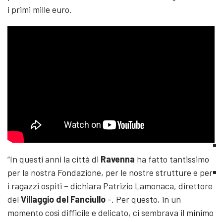
i primi mille euro.
“In questi anni la città di
Ravenna
ha fatto tantissimo
per la nostra Fondazione, per le nostre strutture e per
i ragazzi ospiti – dichiara Patrizio Lamonaca, direttore
del
Villaggio del Fanciullo
-. Per questo, in un
momento così difficile e delicato, ci sembrava il minimo