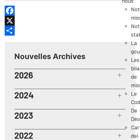
nous
Not
mis
Facebook
Not
X
sta
Share
La
gou
Nouvelles Archives
Les
bil
2026
de
mis
2024
Le
Cod
De
2023
Déo
Car
2022
dei