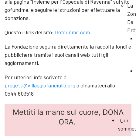
alla pagina “Insieme per l’Ospedale di Ravenna” sul sito
La
gofundme, e seguire le istruzioni per effettuare la
Zon
donazione.
De
Pré
Questo il link del sito:
Gofounme.com
La Fondazione seguirà direttamente la raccolta fondi e
pubblicherà tramite i suoi canali web tutti gli
aggiornamenti.
Per ulteriori info scrivete a
progetti@villaggiofanciullo.org
o chiamateci allo
0544.603518
Mettiti la mano sul cuore, DONA
Qui
ORA.
somme