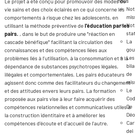
nous
Le projet a été conçu pour promouvoir des modes de
Not
vie sains et des choix éclairés en ce qui concerne les
mis
comportements à risque chez les adolescents, en
Not
utilisant la méthode préventive de
l'éducation par les
sta
pairs.
, dans le but de produire une "réaction en
La
cascade bénéfique" facilitant la circulation des
gou
connaissances et des compétences liées aux
Les
problèmes liés à l’utilisation, à la consommation et à la
bil
dépendance de substances psychotropes légales,
de
illégales et comportementales. Les pairs éducateurs
mis
agissent donc comme des facilitateurs du changement
Le
et des attitudes envers leurs pairs. La formation
Cod
proposée aux pairs vise à leur faire acquérir des
De
compétences relationnelles et communicatives utiles à
Déo
la construction identitaire et à améliorer les
Car
compétences d'écoute et d'accueil de l'autre.
dei