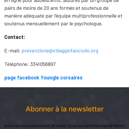
en ligne pour adolescents, assurés par un groupe de
pairs de moins de 20 ans formés et soutenus de
manière adéquate par l’équipe multiprofessionnelle et
soutenus mensuellement par le psychologue.
Contact:
E-mail:
prevenzione@villaggiofanciullo.org
Téléphone: 3341056897
page facebook Youngle corsaires
Abonner à la newsletter
Inscrivez-vous maintenant et rester à jour sur les initiatives de Nuovo