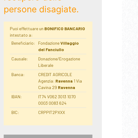
persone disagiate.
Puoi effettuare un
BONIFICO BANCARIO
intestato a:
Beneficiario:
Fondazione
Villaggio
del Fanciullo
Causale:
Donazione/Erogazione
Liberale
Banca:
CREDIT AGRICOLE
Agenzia:
Ravenna
1 Via
Cavina 29
Ravenna
IBAN:
IT74 V062 3013 1070
0003 0083 624
BIC:
CRPPIT2PXXX