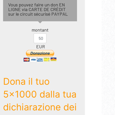
Vous pouvez faire un don EN
LIGNE via CARTE DE CRÉDIT
sur le circuit sécurisé PAYPAL
montant
EUR
Dona il tuo
5x1000 dalla tua
dichiarazione dei