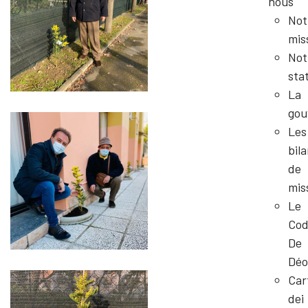
nous
Not
mis
Not
sta
La
gou
Les
bil
de
mis
Le
Cod
De
Déo
Car
dei