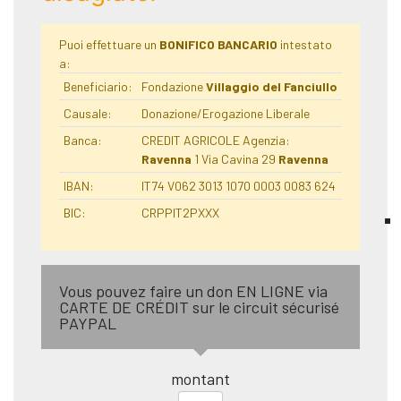
Puoi effettuare un
BONIFICO BANCARIO
intestato
a:
Beneficiario:
Fondazione
Villaggio del Fanciullo
Causale:
Donazione/Erogazione Liberale
Banca:
CREDIT AGRICOLE Agenzia:
Ravenna
1 Via Cavina 29
Ravenna
IBAN:
IT74 V062 3013 1070 0003 0083 624
BIC:
CRPPIT2PXXX
Vous pouvez faire un don EN LIGNE via
CARTE DE CRÉDIT sur le circuit sécurisé
PAYPAL
montant