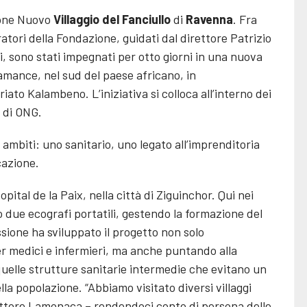
zione Nuovo
Villaggio del Fanciullo
di
Ravenna
. Fra
atori della Fondazione, guidati dal direttore Patrizio
, sono stati impegnati per otto giorni in una nuova
amance, nel sud del paese africano, in
iato Kalambeno. L’iniziativa si colloca all’interno dei
tà di ONG.
ambiti: uno sanitario, uno legato all’imprenditoria
cazione.
pital de la Paix, nella città di Ziguinchor. Qui nei
due ecografi portatili, gestendo la formazione del
ssione ha sviluppato il progetto non solo
medici e infermieri, ma anche puntando alla
quelle strutture sanitarie intermedie che evitano un
lla popolazione. “Abbiamo visitato diversi villaggi
ettore Lamonaca – rendendoci conto di persona delle