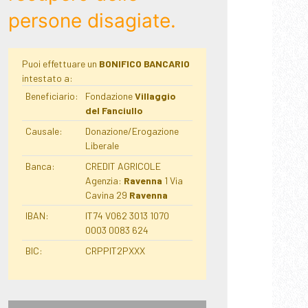
persone disagiate.
Puoi effettuare un
BONIFICO BANCARIO
intestato a:
Beneficiario:
Fondazione
Villaggio
del Fanciullo
Causale:
Donazione/Erogazione
Liberale
Banca:
CREDIT AGRICOLE
Agenzia:
Ravenna
1 Via
Cavina 29
Ravenna
IBAN:
IT74 V062 3013 1070
0003 0083 624
BIC:
CRPPIT2PXXX