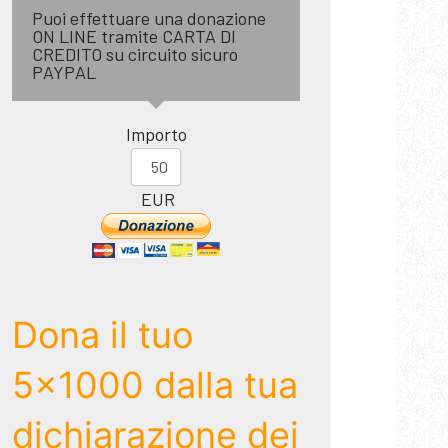
Puoi effettuare una donazione
ON LINE tramite CARTA DI
CREDITO su circuito sicuro
PAYPAL
Importo
EUR
Dona il tuo
5x1000 dalla tua
dichiarazione dei