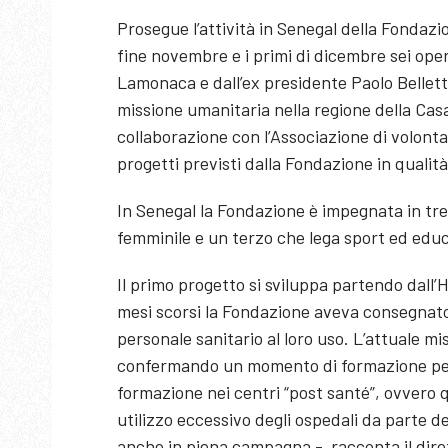
Prosegue l’attività in Senegal della Fonda
fine novembre e i primi di dicembre sei oper
Lamonaca e dall’ex presidente Paolo Belletti
missione umanitaria nella regione della Cas
collaborazione con l’Associazione di volontar
progetti previsti dalla Fondazione in quali
In Senegal la Fondazione è impegnata in tre 
femminile e un terzo che lega sport ed edu
Il primo progetto si sviluppa partendo dall’Ho
mesi scorsi la Fondazione aveva consegnato 
personale sanitario al loro uso. L’attuale mi
confermando un momento di formazione per 
formazione nei centri “post santé”, ovvero 
utilizzo eccessivo degli ospedali da parte de
anche in piena campagna - racconta il dir