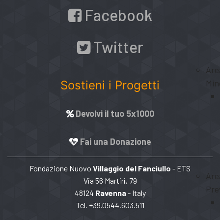
Facebook
Twitter
Are
Min
Sostieni i Progetti
Devolvi il tuo 5x1000
Fai una Donazione
Fondazione Nuovo
Villaggio del Fanciullo
- ETS
Are
Via 56 Martiri, 79
Pre
48124
Ravenna
- Italy
Tel. +39.0544.603.511