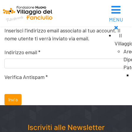
MENU
Inserisci l'indirizzo email associato al tuo account. Il
Il
nome utente ti verrà inviato via email.
Villaggi
Are
Indirizzo email
*
Dip
Pat
Verifica Antispam
*
Invia
Iscriviti alle Newsletter