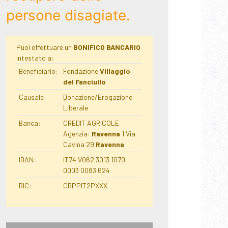
persone disagiate.
Puoi effettuare un
BONIFICO BANCARIO
intestato a:
Beneficiario:
Fondazione
Villaggio
del Fanciullo
Causale:
Donazione/Erogazione
Liberale
Banca:
CREDIT AGRICOLE
Agenzia:
Ravenna
1 Via
Cavina 29
Ravenna
IBAN:
IT74 V062 3013 1070
0003 0083 624
BIC:
CRPPIT2PXXX