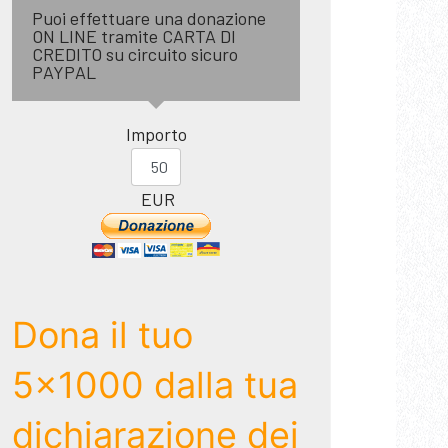
Puoi effettuare una donazione
ON LINE tramite CARTA DI
CREDITO su circuito sicuro
PAYPAL
Importo
EUR
Dona il tuo
5x1000 dalla tua
dichiarazione dei