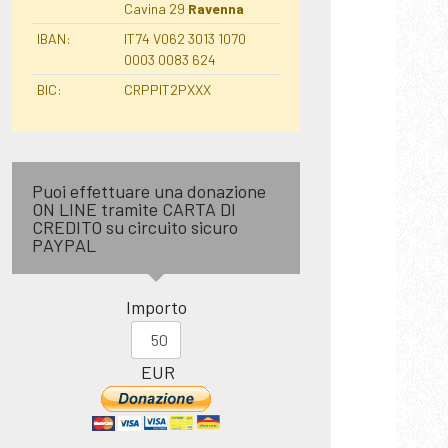
Cavina 29
Ravenna
IBAN:
IT74 V062 3013 1070
0003 0083 624
BIC:
CRPPIT2PXXX
Puoi effettuare una donazione
ON LINE tramite CARTA DI
CREDITO su circuito sicuro
PAYPAL
Importo
EUR