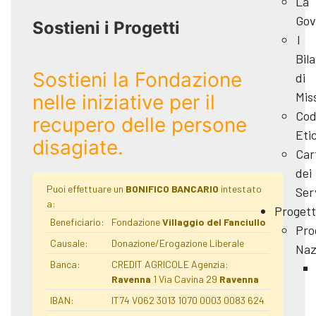
La
Gov
Sostieni i Progetti
I
Bila
Sostieni la Fondazione
di
Mis
nelle iniziative per il
Cod
recupero delle persone
Eti
disagiate.
Car
dei
Puoi effettuare un
BONIFICO BANCARIO
intestato
Ser
a:
Progett
Beneficiario:
Fondazione
Villaggio del Fanciullo
Pro
Causale:
Donazione/Erogazione Liberale
Naz
Banca:
CREDIT AGRICOLE Agenzia:
Ravenna
1 Via Cavina 29
Ravenna
IBAN:
IT74 V062 3013 1070 0003 0083 624