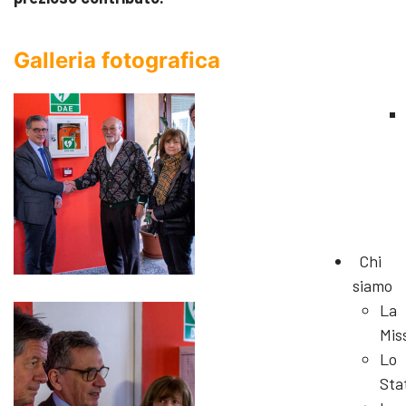
Galleria
fotografica
Chi
siamo
La
Mis
Lo
Sta