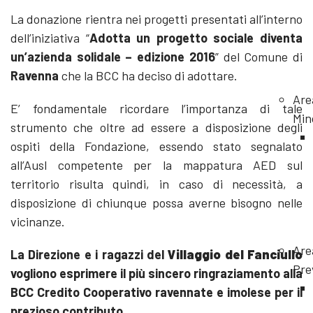
La donazione rientra nei progetti presentati all’interno
dell’iniziativa “
Adotta un progetto sociale diventa
un’azienda solidale – edizione 2016
” del Comune di
Ravenna
che la BCC ha deciso di adottare.
Are
E’ fondamentale ricordare l’importanza di tale
Min
strumento che oltre ad essere a disposizione degli
ospiti della Fondazione, essendo stato segnalato
all’Ausl competente per la mappatura AED sul
territorio risulta quindi, in caso di necessità, a
disposizione di chiunque possa averne bisogno nelle
vicinanze.
Are
La Direzione e i ragazzi del
Villaggio del Fanciullo
Pre
vogliono esprimere il più sincero ringraziamento alla
BCC Credito Cooperativo ravennate e imolese per il
prezioso contributo.