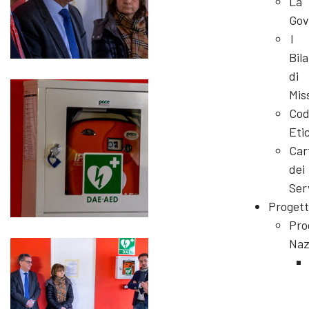
La
Gov
I
Bila
di
Mis
Cod
Eti
Car
dei
Ser
Progett
Pro
Naz