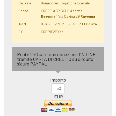
Causale:
Donazione/Erogazione Liberale
Banca:
CREDIT AGRICOLE Agenzia:
Ravenna
1 Via Cavina 29
Ravenna
IBAN:
IT74 V062 3013 1070 0003 0083 624
BIC:
CRPPIT2PXXX
Puoi effettuare una donazione ON LINE
tramite CARTA DI CREDITO su circuito
sicuro PAYPAL
Importo
EUR