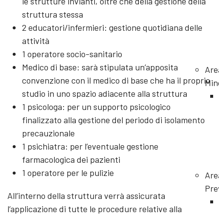
le strutture invianti, oltre che della gestione della
struttura stessa
2 educatori/infermieri: gestione quotidiana delle
attività
1 operatore socio-sanitario
Medico di base: sarà stipulata un’apposita
Are
convenzione con il medico di base che ha il proprio
Min
studio in uno spazio adiacente alla struttura
1 psicologa: per un supporto psicologico
finalizzato alla gestione del periodo di isolamento
precauzionale
1 psichiatra: per l’eventuale gestione
farmacologica dei pazienti
1 operatore per le pulizie
Are
Pre
All’interno della struttura verrà assicurata
l’applicazione di tutte le procedure relative alla