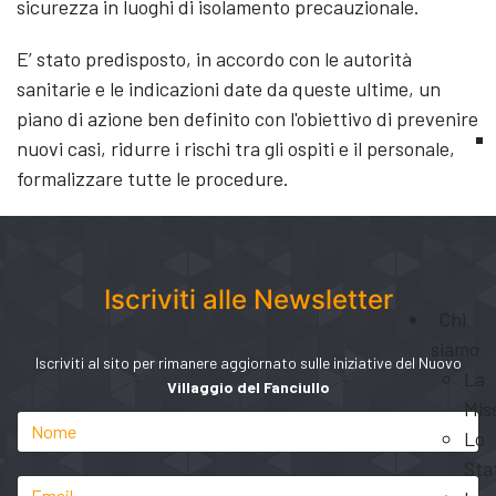
sicurezza in luoghi di isolamento precauzionale.
E’ stato predisposto, in accordo con le autorità
sanitarie e le indicazioni date da queste ultime, un
piano di azione ben definito con l'obiettivo di prevenire
nuovi casi, ridurre i rischi tra gli ospiti e il personale,
formalizzare tutte le procedure.
Iscriviti alle Newsletter
Chi
siamo
Iscriviti al sito per rimanere aggiornato sulle iniziative del Nuovo
La
Villaggio del Fanciullo
Mis
Lo
Sta