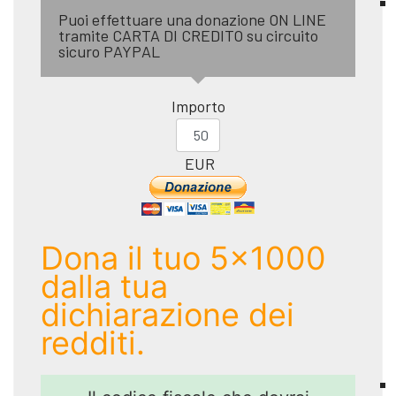
Puoi effettuare una donazione ON LINE
tramite CARTA DI CREDITO su circuito
sicuro PAYPAL
Importo
EUR
Dona il tuo 5x1000
dalla tua
dichiarazione dei
redditi.