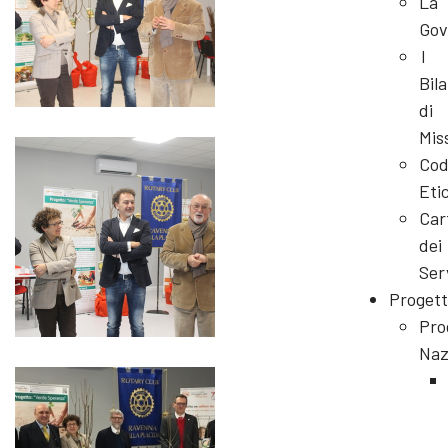
La
Gov
I
Bila
di
Mis
Cod
Eti
Car
dei
Ser
Progett
Pro
Naz