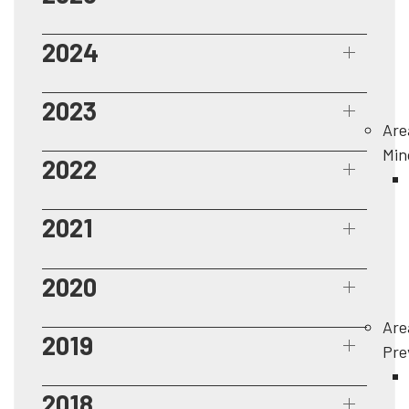
2024
2023
Are
Min
2022
2021
2020
Are
2019
Pre
2018