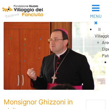
MENU
Il
Villaggi
Are
Dip
Pat
Monsignor Ghizzoni in