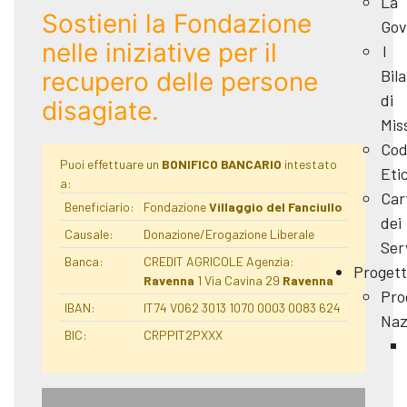
La
Sostieni la Fondazione
Gov
nelle iniziative per il
I
Bila
recupero delle persone
di
disagiate.
Mis
Cod
Puoi effettuare un
BONIFICO BANCARIO
intestato
Eti
a:
Car
Beneficiario:
Fondazione
Villaggio del Fanciullo
dei
Causale:
Donazione/Erogazione Liberale
Ser
Banca:
CREDIT AGRICOLE Agenzia:
Progett
Ravenna
1 Via Cavina 29
Ravenna
Pro
IBAN:
IT74 V062 3013 1070 0003 0083 624
Naz
BIC:
CRPPIT2PXXX