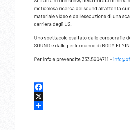
Si tratta di uno show, della durata di circa 
meticolosa ricerca del sound all'attenta cura
materiale video e dall'esecuzione di una sca
carriera degli U2.
Uno spettacolo esaltato dalle coreografie 
SOUND e dalle performance di BODY FLYING 
Per info e prevendite 333.5604711 -
info@of
Facebook
X
Share