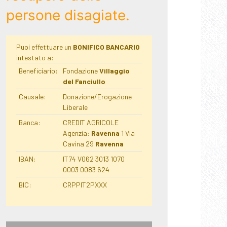
persone disagiate.
Puoi effettuare un
BONIFICO BANCARIO
intestato a:
Beneficiario:
Fondazione
Villaggio
del Fanciullo
Causale:
Donazione/Erogazione
Liberale
Banca:
CREDIT AGRICOLE
Agenzia:
Ravenna
1 Via
Cavina 29
Ravenna
IBAN:
IT74 V062 3013 1070
0003 0083 624
BIC:
CRPPIT2PXXX