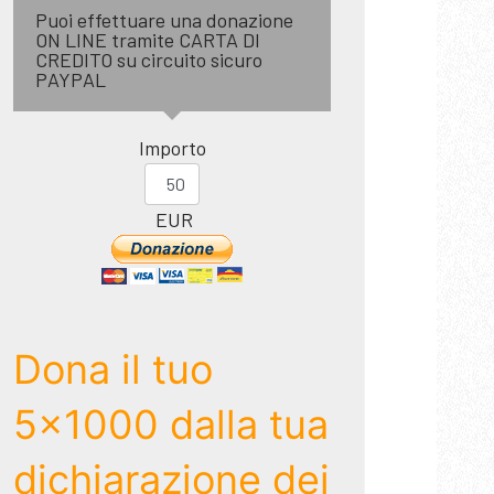
Puoi effettuare una donazione
ON LINE tramite CARTA DI
CREDITO su circuito sicuro
PAYPAL
Importo
EUR
Dona il tuo
5x1000 dalla tua
dichiarazione dei