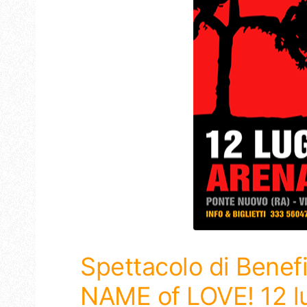
Spettacolo di Benef
NAME of LOVE! 12 l